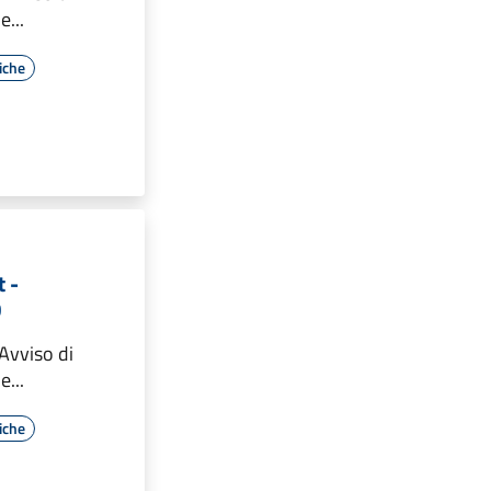
...
iche
 -
D
Avviso di
...
iche