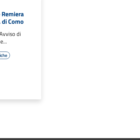
e Remiera
F. di Como
Avviso di
...
iche