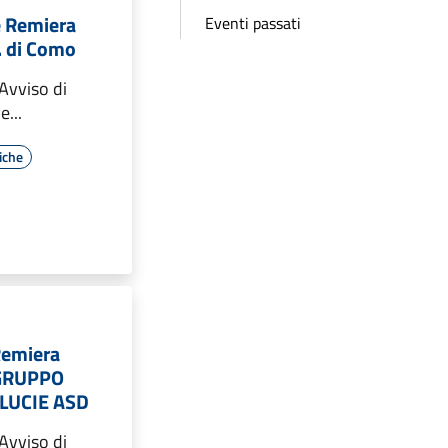
e Remiera
Eventi passati
F. di Como
Avviso di
...
iche
Remiera
- GRUPPO
LUCIE ASD
Avviso di