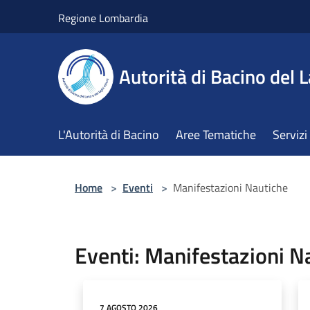
Salta al contenuto principale
Regione Lombardia
Autorità di Bacino del L
L'Autorità di Bacino
Aree Tematiche
Servizi
Home
>
Eventi
>
Manifestazioni Nautiche
Eventi: Manifestazioni N
7 AGOSTO 2026