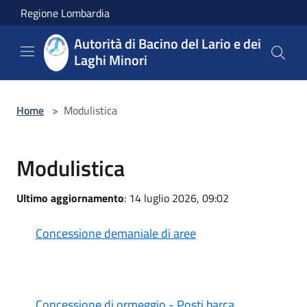
Salta al contenuto principale
Regione Lombardia
Autorità di Bacino del Lario e dei
Laghi Minori
Home
>
Modulistica
Modulistica
Ultimo aggiornamento
: 14 luglio 2026, 09:02
Concessione demaniale di aree
Concessione di ormeggio - Posti barca