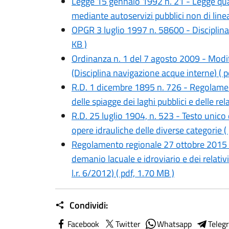
Legge 15 gennaio 1992 n. 21 - Legge quad
mediante autoservizi pubblici non di line
OPGR 3 luglio 1997 n. 58600 - Disciplina
KB )
Ordinanza n. 1 del 7 agosto 2009 - Modi
(Disciplina navigazione acque interne) ( p
R.D. 1 dicembre 1895 n. 726 - Regolament
delle spiagge dei laghi pubblici e delle rel
R.D. 25 luglio 1904, n. 523 - Testo unico d
opere idrauliche delle diverse categorie ( 
Regolamento regionale 27 ottobre 2015 - 
demanio lacuale e idroviario e dei relativ
l.r. 6/2012) ( pdf, 1.70 MB )
Condividi:
Facebook
Twitter
Whatsapp
Teleg