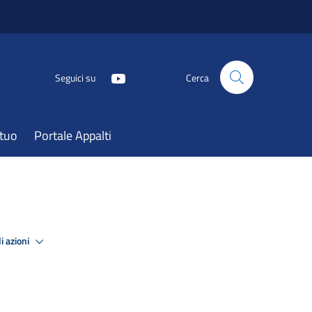
Seguici su
Cerca
atuo
Portale Appalti
i azioni