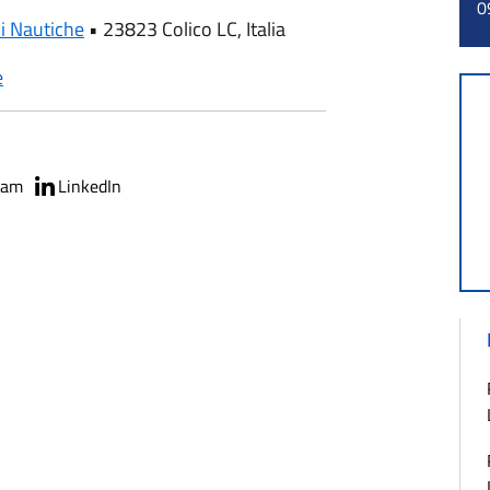
0
i Nautiche
•
23823 Colico LC, Italia
e
ram
LinkedIn