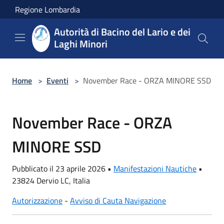
Salta al contenuto principale
Regione Lombardia
Autorità di Bacino del Lario e dei
Laghi Minori
Home
>
Eventi
>
November Race - ORZA MINORE SSD
November Race - ORZA
MINORE SSD
Pubblicato il 23 aprile 2026 •
Manifestazioni Nautiche
•
23824 Dervio LC, Italia
Autorizzazione
-
Avviso di Cauta Navigazione