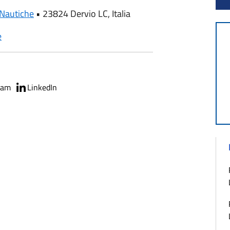
 Nautiche
•
23824 Dervio LC, Italia
e
ram
LinkedIn