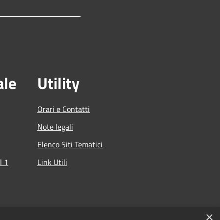
ale
Utility
Orari e Contatti
Note legali
Elenco Siti Tematici
l 1
Link Utili
che
×