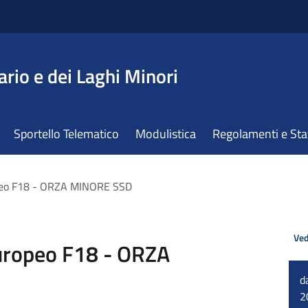
ario e dei Laghi Minori
Sportello Telematico
Modulistica
Regolamenti e St
opeo F18 - ORZA MINORE SSD
Ved
uropeo F18 - ORZA
d
2