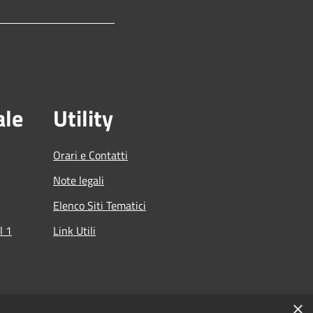
ale
Utility
Orari e Contatti
Note legali
Elenco Siti Tematici
l 1
Link Utili
che
×