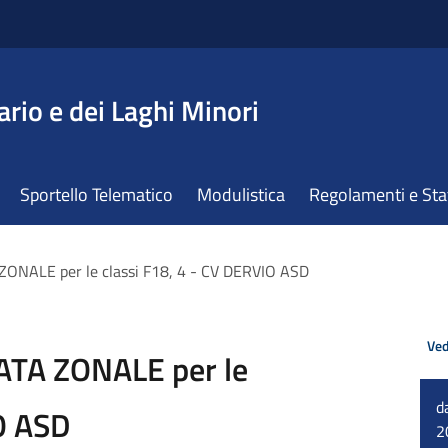
ario e dei Laghi Minori
Sportello Telematico
Modulistica
Regolamenti e St
ZONALE per le classi F18, 4 - CV DERVIO ASD
Ved
ATA ZONALE per le
d
IO ASD
2