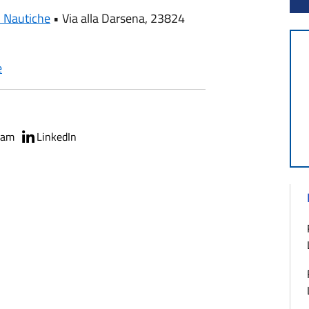
i Nautiche
•
Via alla Darsena, 23824
e
ram
LinkedIn