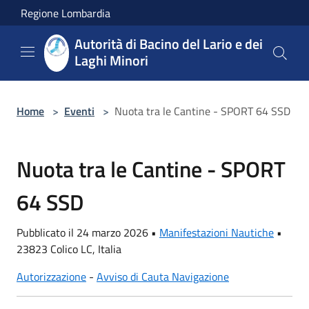
Salta al contenuto principale
Regione Lombardia
Autorità di Bacino del Lario e dei
Laghi Minori
Home
>
Eventi
>
Nuota tra le Cantine - SPORT 64 SSD
Nuota tra le Cantine - SPORT
64 SSD
Pubblicato il 24 marzo 2026 •
Manifestazioni Nautiche
•
23823 Colico LC, Italia
Autorizzazione
-
Avviso di Cauta Navigazione