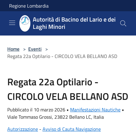
Salta al contenuto principale
Regione Lombardia
Autorità di Bacino del Lario e dei
Laghi Minori
Home
>
Eventi
>
Regata 22a Optilario - CIRCOLO VELA BELLANO ASD
Regata 22a Optilario -
CIRCOLO VELA BELLANO ASD
Pubblicato il 10 marzo 2026 •
Manifestazioni Nautiche
•
Viale Tommaso Grossi, 23822 Bellano LC, Italia
Autorizzazione
-
Avviso di Cauta Navigazione