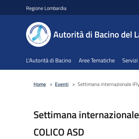
Salta al contenuto principale
Regione Lombardia
Autorità di Bacino del L
L'Autorità di Bacino
Aree Tematiche
Servizi
Home
>
Eventi
>
Settimana internazionale I
Settimana internazional
COLICO ASD