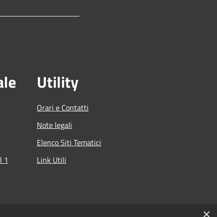
ale
Utility
Orari e Contatti
Note legali
Elenco Siti Tematici
l 1
Link Utili
che
×