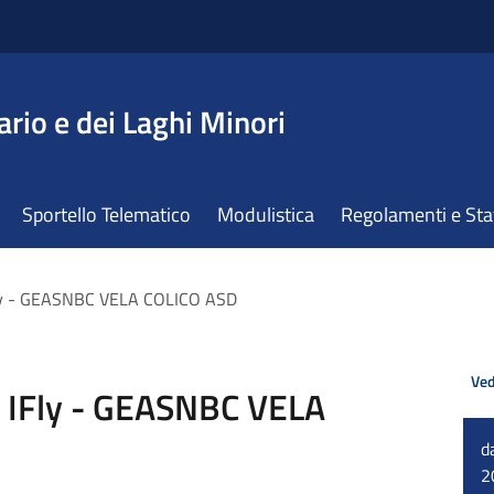
ario e dei Laghi Minori
Sportello Telematico
Modulistica
Regolamenti e St
Fly - GEASNBC VELA COLICO ASD
Ved
e IFly - GEASNBC VELA
d
2