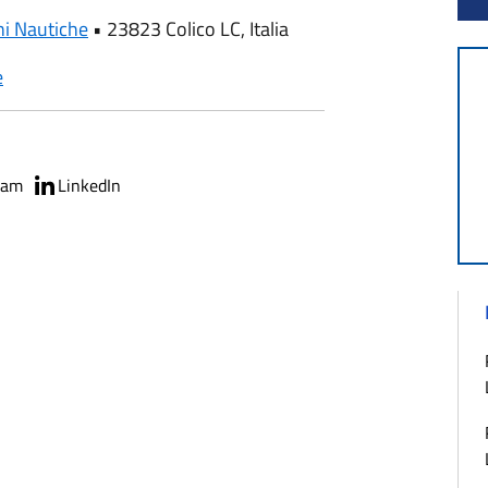
ni Nautiche
•
23823 Colico LC, Italia
e
ram
LinkedIn