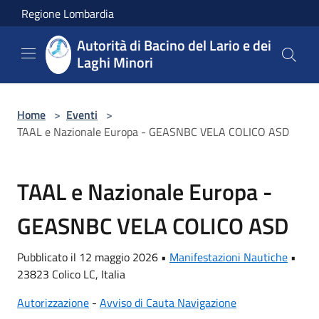
Salta al contenuto principale
Regione Lombardia
Autorità di Bacino del Lario e dei
Laghi Minori
Home
>
Eventi
>
TAAL e Nazionale Europa - GEASNBC VELA COLICO ASD
TAAL e Nazionale Europa -
GEASNBC VELA COLICO ASD
Pubblicato il 12 maggio 2026 •
Manifestazioni Nautiche
•
23823 Colico LC, Italia
Autorizzazione
-
Avviso di Cauta Navigazione