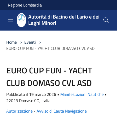
Salta al contenuto principale
Regione Lombardia
Autorità di Bacino del Lario e dei
Laghi Minori
Home
>
Eventi
>
EURO CUP FUN - YACHT CLUB DOMASO CVL ASD
EURO CUP FUN - YACHT
CLUB DOMASO CVL ASD
Pubblicato il 19 marzo 2026 •
Manifestazioni Nautiche
•
22013 Domaso CO, Italia
Autorizzazione
-
Avviso di Cauta Navigazione