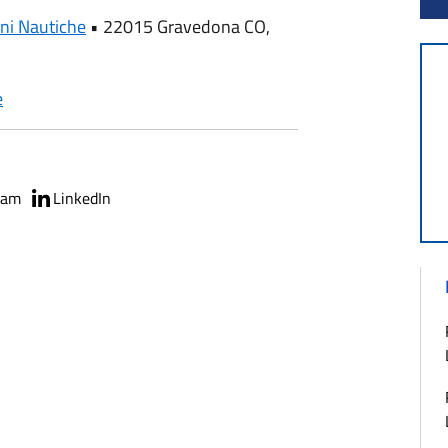
ni Nautiche
•
22015 Gravedona CO,
e
ram
LinkedIn