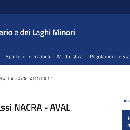
ario e dei Laghi Minori
Sportello Telematico
Modulistica
Regolamenti e St
si NACRA - AVAL ALTO LARIO
Ved
lassi NACRA - AVAL
d
2