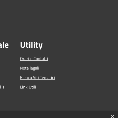
ale
Utility
Orari e Contatti
Note legali
Elenco Siti Tematici
l 1
Link Utili
che
×