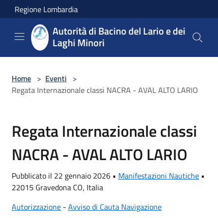
Salta al contenuto principale
Regione Lombardia
Autorità di Bacino del Lario e dei
Laghi Minori
Home
>
Eventi
>
Regata Internazionale classi NACRA - AVAL ALTO LARIO
Regata Internazionale classi
NACRA - AVAL ALTO LARIO
Pubblicato il 22 gennaio 2026 •
Manifestazioni Nautiche
•
22015 Gravedona CO, Italia
Autorizzazione
-
Avviso di Cauta Navigazione