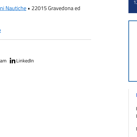
1
ni Nautiche
•
22015 Gravedona ed
e
ram
LinkedIn