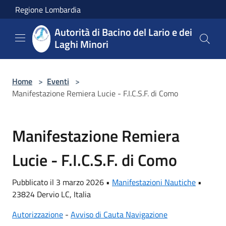
Salta al contenuto principale
Regione Lombardia
Autorità di Bacino del Lario e dei
Laghi Minori
Home
>
Eventi
>
Manifestazione Remiera Lucie - F.I.C.S.F. di Como
Manifestazione Remiera
Lucie - F.I.C.S.F. di Como
Pubblicato il 3 marzo 2026 •
Manifestazioni Nautiche
•
23824 Dervio LC, Italia
Autorizzazione
-
Avviso di Cauta Navigazione