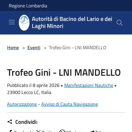
Salta al contenuto principale
Regione Lombardia
Autorità di Bacino del Lario e dei
Laghi Minori
Home
>
Eventi
>
Trofeo Gini - LNI MANDELLO
Trofeo Gini - LNI MANDELLO
Pubblicato il 8 aprile 2026 •
Manifestazioni Nautiche
•
23900 Lecco LC, Italia
Autorizzazione
-
Avviso di Cauta Navigazione
Condividi: