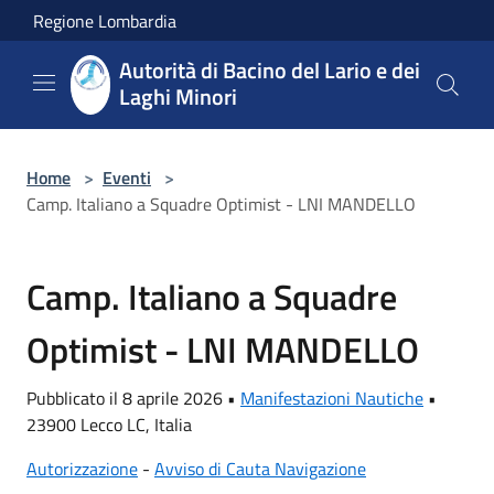
Salta al contenuto principale
Regione Lombardia
Autorità di Bacino del Lario e dei
Laghi Minori
Home
>
Eventi
>
Camp. Italiano a Squadre Optimist - LNI MANDELLO
Camp. Italiano a Squadre
Optimist - LNI MANDELLO
Pubblicato il 8 aprile 2026 •
Manifestazioni Nautiche
•
23900 Lecco LC, Italia
Autorizzazione
-
Avviso di Cauta Navigazione