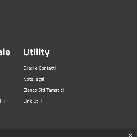
ale
Utility
Orari e Contatti
Note legali
Elenco Siti Tematici
l 1
Link Utili
che
×