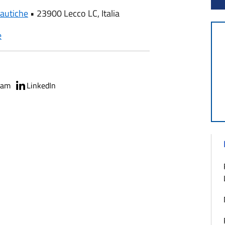
autiche
•
23900 Lecco LC, Italia
e
ram
LinkedIn