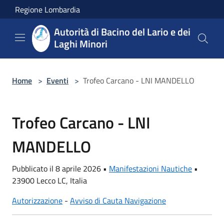
Salta al contenuto principale
Regione Lombardia
Autorità di Bacino del Lario e dei
Laghi Minori
Home
>
Eventi
>
Trofeo Carcano - LNI MANDELLO
Trofeo Carcano - LNI
MANDELLO
Pubblicato il 8 aprile 2026 •
Manifestazioni Nautiche
•
23900 Lecco LC, Italia
Autorizzazione
-
Avviso di Cauta Navigazione