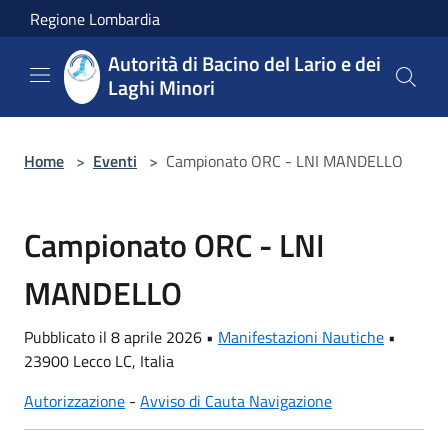
Salta al contenuto principale
Regione Lombardia
Autorità di Bacino del Lario e dei
Laghi Minori
Home
>
Eventi
>
Campionato ORC - LNI MANDELLO
Campionato ORC - LNI
MANDELLO
Pubblicato il 8 aprile 2026 •
Manifestazioni Nautiche
•
23900 Lecco LC, Italia
Autorizzazione
-
Avviso di Cauta Navigazione