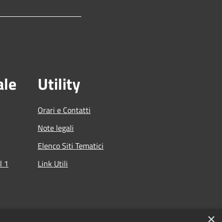
ale
Utility
Orari e Contatti
Note legali
Elenco Siti Tematici
l 1
Link Utili
che
×