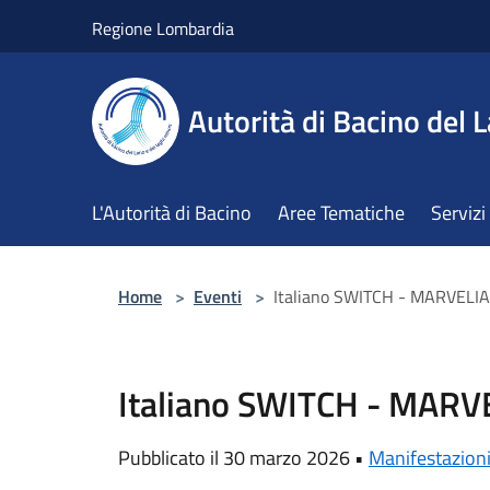
Salta al contenuto principale
Regione Lombardia
Autorità di Bacino del L
L'Autorità di Bacino
Aree Tematiche
Servizi
Home
>
Eventi
>
Italiano SWITCH - MARVELI
Italiano SWITCH - MARV
Pubblicato il 30 marzo 2026 •
Manifestazion