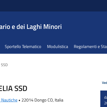
ario e dei Laghi Minori
Sportello Telematico
Modulistica
Regolamenti e St
A SSD
Ved
ELIA SSD
d
i Nautiche
•
22014 Dongo CO, Italia
2