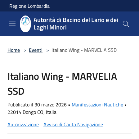
Salta al contenuto principale
Regione Lombardia
Autorità di Bacino del Lario e dei
Laghi Minori
Home
>
Eventi
>
Italiano Wing - MARVELIA SSD
Italiano Wing - MARVELIA
SSD
Pubblicato il 30 marzo 2026 •
Manifestazioni Nautiche
•
22014 Dongo CO, Italia
Autorizzazione
-
Avviso di Cauta Navigazione