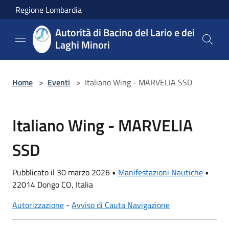
Salta al contenuto principale
Regione Lombardia
Autorità di Bacino del Lario e dei
Laghi Minori
Home
>
Eventi
>
Italiano Wing - MARVELIA SSD
Italiano Wing - MARVELIA
SSD
Pubblicato il 30 marzo 2026 •
Manifestazioni Nautiche
•
22014 Dongo CO, Italia
Autorizzazione
-
Avviso di Cauta Navigazione