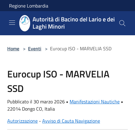
Salta al contenuto principale
Regione Lombardia
Autorità di Bacino del Lario e dei
Laghi Minori
Home
>
Eventi
>
Eurocup ISO - MARVELIA SSD
Eurocup ISO - MARVELIA
SSD
Pubblicato il 30 marzo 2026 •
Manifestazioni Nautiche
•
22014 Dongo CO, Italia
Autorizzazione
-
Avviso di Cauta Navigazione