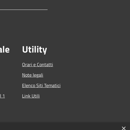
ale
Utility
Orari e Contatti
Note legali
Elenco Siti Tematici
l 1
Link Utili
che
×