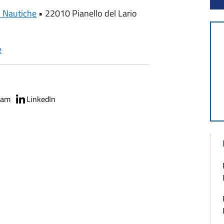
i Nautiche
•
22010 Pianello del Lario
e
ram
LinkedIn