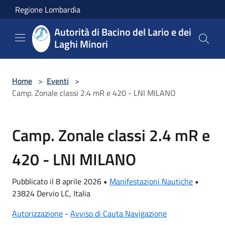
Salta al contenuto principale
Regione Lombardia
Autorità di Bacino del Lario e dei
Laghi Minori
Home
>
Eventi
>
Camp. Zonale classi 2.4 mR e 420 - LNI MILANO
Camp. Zonale classi 2.4 mR e
420 - LNI MILANO
Pubblicato il 8 aprile 2026 •
Manifestazioni Nautiche
•
23824 Dervio LC, Italia
Autorizzazione
-
Avviso di Cauta Navigazione