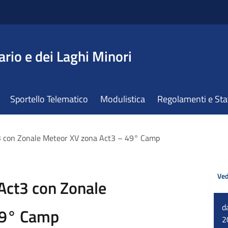
ario e dei Laghi Minori
Sportello Telematico
Modulistica
Regolamenti e St
3 con Zonale Meteor XV zona Act3 – 49° Camp
Ved
Act3 con Zonale
d
49° Camp
2