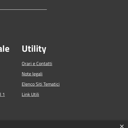
ale
Utility
Orari e Contatti
Note legali
Elenco Siti Tematici
l 1
Link Utili
che
×