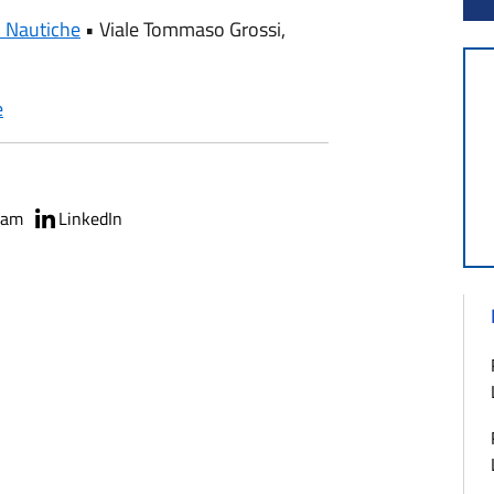
i Nautiche
•
Viale Tommaso Grossi,
e
ram
LinkedIn