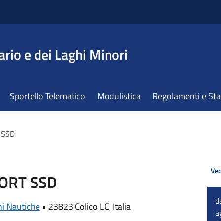
ario e dei Laghi Minori
Sportello Telematico
Modulistica
Regolamenti e St
 SSD
Ved
PORT SSD
d
ni Nautiche
•
23823 Colico LC, Italia
a