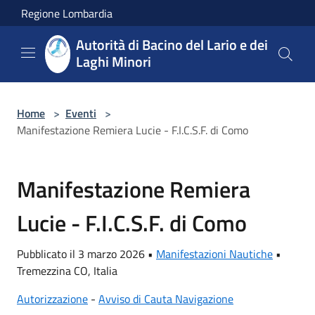
Salta al contenuto principale
Regione Lombardia
Autorità di Bacino del Lario e dei
Laghi Minori
Home
>
Eventi
>
Manifestazione Remiera Lucie - F.I.C.S.F. di Como
Manifestazione Remiera
Lucie - F.I.C.S.F. di Como
Pubblicato il 3 marzo 2026 •
Manifestazioni Nautiche
•
Tremezzina CO, Italia
Autorizzazione
-
Avviso di Cauta Navigazione