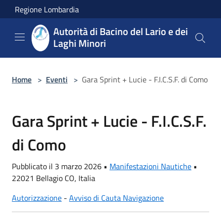
Salta al contenuto principale
Regione Lombardia
Autorità di Bacino del Lario e dei
Laghi Minori
Home
>
Eventi
>
Gara Sprint + Lucie - F.I.C.S.F. di Como
Gara Sprint + Lucie - F.I.C.S.F.
di Como
Pubblicato il 3 marzo 2026 •
Manifestazioni Nautiche
•
22021 Bellagio CO, Italia
Autorizzazione
-
Avviso di Cauta Navigazione