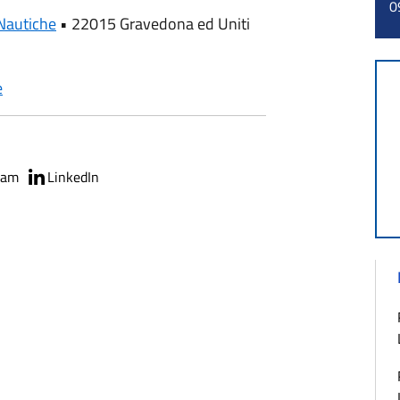
0
Nautiche
•
22015 Gravedona ed Uniti
e
ram
LinkedIn