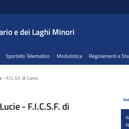
ario e dei Laghi Minori
Sportello Telematico
Modulistica
Regolamenti e St
- F.I.C.S.F. di Como
Ved
cie - F.I.C.S.F. di
d
a