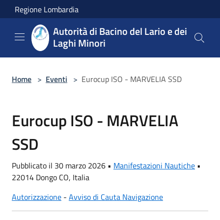
Salta al contenuto principale
Regione Lombardia
Autorità di Bacino del Lario e dei
Laghi Minori
Home
>
Eventi
>
Eurocup ISO - MARVELIA SSD
Eurocup ISO - MARVELIA
SSD
Pubblicato il 30 marzo 2026 •
Manifestazioni Nautiche
•
22014 Dongo CO, Italia
Autorizzazione
-
Avviso di Cauta Navigazione