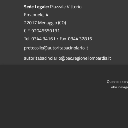
Sede Legale:
Piazzale Vittorio
Emanuele, 4
22017 Menaggio (CO)
C.F. 92045550131
Tel. 0344.34161 / Fax. 0344.32816
protocollo@autoritabacinolario.it
autoritabacinolario@pec.regione.lombardia.it
Questo sito 
alla navig
RSS
Accessibilità
Privacy
Cookie
Mappa de