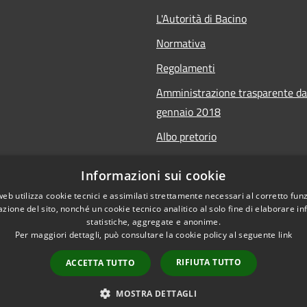
L'Autorità di Bacino
Normativa
Regolamenti
Amministrazione trasparente da
gennaio 2018
Albo pretorio
Calendario Manifestazioni nauti
Informazioni sui cookie
Accessibilità sito
web utilizza cookie tecnici e assimilati strettamente necessari al corretto fu
azione del sito, nonché un cookie tecnico analitico al solo fine di elaborare i
statistiche, aggregate e anonime.
Per maggiori dettagli, può consultare la cookie policy al seguente
link
RIFIUTA TUTTO
ACCETTA TUTTO
l sito
Copyright © 2026 • Autorità di Ba
MOSTRA DETTAGLI