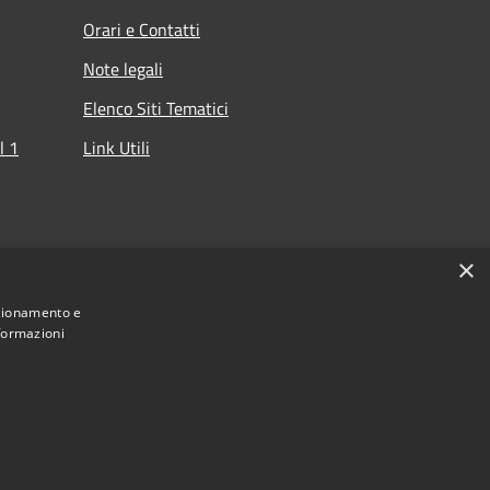
Orari e Contatti
Note legali
Elenco Siti Tematici
l 1
Link Utili
che
×
nzionamento e
nformazioni
Municipium
cino del Lario e dei Laghi Minori • Powered by
Accesso redazione
•