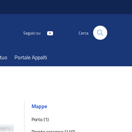
Seguici su
Cerca
atuo
Portale Appalti
Mappe
Porto (1)
Pronto soccorso (110)