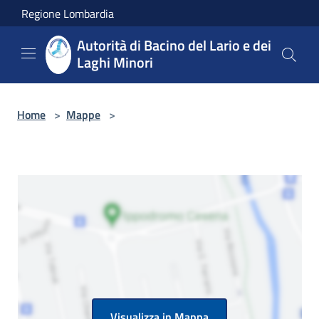
Salta al contenuto principale
Regione Lombardia
Autorità di Bacino del Lario e dei
Laghi Minori
Home
>
Mappe
>
Visualizza in Mappa