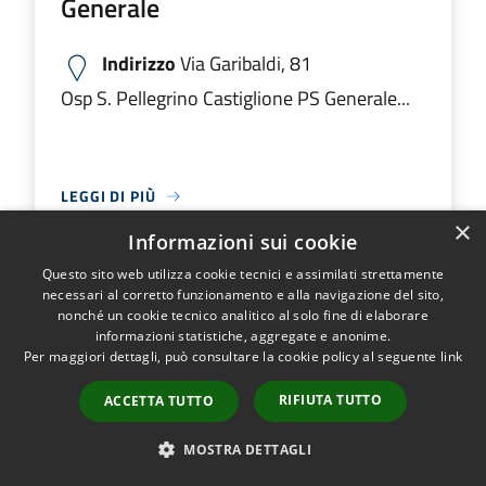
Generale
Indirizzo
Via Garibaldi, 81
Osp S. Pellegrino Castiglione PS Generale...
LEGGI DI PIÙ
×
Informazioni sui cookie
Questo sito web utilizza cookie tecnici e assimilati strettamente
Ospedale M.O. Locatelli Piario PS
necessari al corretto funzionamento e alla navigazione del sito,
nonché un cookie tecnico analitico al solo fine di elaborare
Generale
informazioni statistiche, aggregate e anonime.
Per maggiori dettagli, può consultare la cookie policy al seguente
link
Indirizzo
Via Groppino, 22
RIFIUTA TUTTO
ACCETTA TUTTO
Ospedale M.O. Locatelli Piario PS Generale...
MOSTRA DETTAGLI