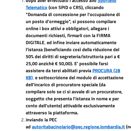
dopo aver effettuato l'accesso allo
Sportello
Telematico
(con SPID o CRS), cliccando
"Domanda di concessione per l'occupazione di
un posto d'ormeggio", si possono compilare
online i box attivi e obbligatori, allegare i
documenti richiesti, firmarli con la FIRMA
DIGITALE
,
ed infine inviare automaticamente
l’istanza (beneficiando così della riduzione del
50% dei diritti di segreteria/istruttoria pari a €
25,00 anziché € 50,00). E' possibile farsi
assistere da terzi abilitati previa
PROCURA (28
KB)
e sottoscrizione del modulo di accettazione
dell'incarico di procuratore speciale (da
compilare solo se ci si avvale di un procuratore,
soggetto che presenta l'istanza in nome e per
conto dell'utente) attivabile esclusivamente
attraverso la piattaforma.
inviando la PEC
ad
autoritabacinolario@pec.regione.lombardia.it
(n