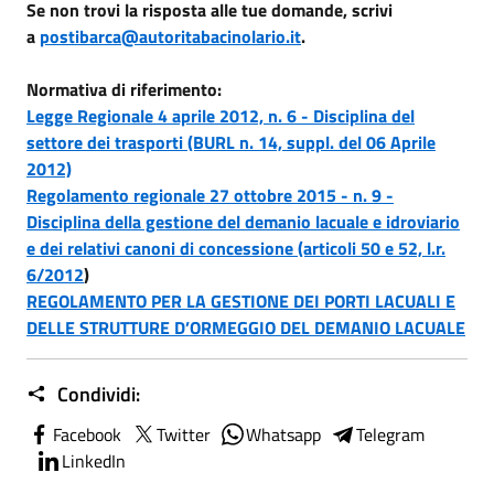
Se non trovi la risposta alle tue domande, scrivi
a
postibarca@autoritabacinolario.it
.
Normativa di riferimento:
Legge Regionale 4 aprile 2012, n. 6 - Disciplina del
settore dei trasporti (BURL n. 14, suppl. del 06 Aprile
2012)
Regolamento regionale 27 ottobre 2015 - n. 9 -
Disciplina della gestione del demanio lacuale e idroviario
e dei relativi canoni di concessione (articoli 50 e 52, l.r.
6/2012
)
REGOLAMENTO PER LA GESTIONE DEI PORTI LACUALI E
DELLE STRUTTURE D’ORMEGGIO DEL DEMANIO LACUALE
Condividi:
Facebook
Twitter
Whatsapp
Telegram
LinkedIn