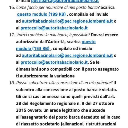
E-mail:
postibarca@autoritabacinolario.it
Come faccio per rinunciare al mio posto barca?
Scarica
questo modulo (199 KB)
, compilalo ed invialo
ad
autoritabacinolario@pec.regione.lombardia.it
o
al
protocollo@autoritabacinolario.it
Vorrei cambiare la mia barca, è possibile?
Dovrai essere
autorizzato dall'Autorità, scarica
questo
modulo (153 KB)
, compilalo ed invialo
ad
autoritabacinolario@pec.regione.lombardia.it
o
al
protocollo@autoritabacinolario.it
. Se le
dimensioni sono compatibili con il posto assegnato
ti autorizzeremo la variazione
Posso subentrare alla concessione di un mio parente?
Il
subentro alla concessione al posto barca è vietato.
Gli unici casi ammessi sono quelli previsti dall'art.
28 del Regolamento regionale n. 9 del 27 ottobre
2015 ovvero: un erede legittimo che succede
all’assegnatario del posto barca deceduto ed in caso
di riassetto societario (alienazioni, ristrutturazioni