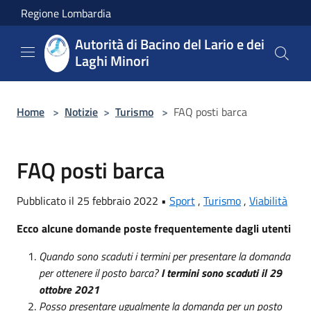
Salta al contenuto principale
Regione Lombardia
Autorità di Bacino del Lario e dei
Laghi Minori
Home
>
Notizie
>
Turismo
>
FAQ posti barca
FAQ posti barca
Pubblicato il 25 febbraio 2022 •
Sport
,
Turismo
,
Viabilità
Ecco alcune domande poste frequentemente dagli utenti
Quando sono scaduti i termini per presentare la domanda
per ottenere il posto barca?
I termini sono scaduti il 29
ottobre 2021
Posso presentare ugualmente la domanda per un posto