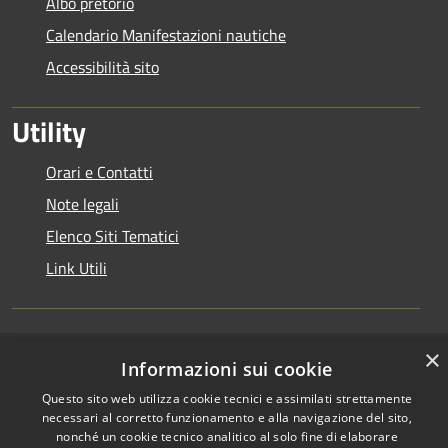
Albo pretorio
Calendario Manifestazioni nautiche
Accessibilità sito
Utility
Orari e Contatti
Note legali
Elenco Siti Tematici
Link Utili
×
RSS
Informazioni sui cookie
Copyright © 2026 • Autorità di
Accessibilità
Bacino del Lario e dei Laghi
Questo sito web utilizza cookie tecnici e assimilati strettamente
Privacy
Minori • Powered by
necessari al corretto funzionamento e alla navigazione del sito,
nonché un cookie tecnico analitico al solo fine di elaborare
Cookie
Municipium
Accesso
•