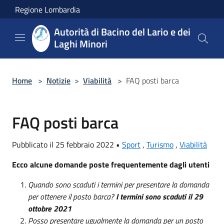
Salta al contenuto principale
Regione Lombardia
Autorità di Bacino del Lario e dei
Laghi Minori
Home
>
Notizie
>
Viabilità
>
FAQ posti barca
FAQ posti barca
Pubblicato il 25 febbraio 2022 •
Sport
,
Turismo
,
Viabilità
Ecco alcune domande poste frequentemente dagli utenti
Quando sono scaduti i termini per presentare la domanda
per ottenere il posto barca?
I termini sono scaduti il 29
ottobre 2021
Posso presentare ugualmente la domanda per un posto