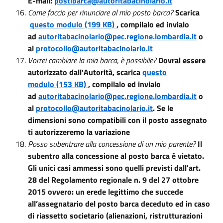
E-mail:
postibarca@autoritabacinolario.it
Come faccio per rinunciare al mio posto barca?
Scarica
questo modulo (199 KB)
, compilalo ed invialo
ad
autoritabacinolario@pec.regione.lombardia.it
o
al
protocollo@autoritabacinolario.it
Vorrei cambiare la mia barca, è possibile?
Dovrai essere
autorizzato dall'Autorità, scarica
questo
modulo (153 KB)
, compilalo ed invialo
ad
autoritabacinolario@pec.regione.lombardia.it
o
al
protocollo@autoritabacinolario.it
. Se le
dimensioni sono compatibili con il posto assegnato
ti autorizzeremo la variazione
Posso subentrare alla concessione di un mio parente?
Il
subentro alla concessione al posto barca è vietato.
Gli unici casi ammessi sono quelli previsti dall'art.
28 del Regolamento regionale n. 9 del 27 ottobre
2015 ovvero: un erede legittimo che succede
all’assegnatario del posto barca deceduto ed in caso
di riassetto societario (alienazioni, ristrutturazioni