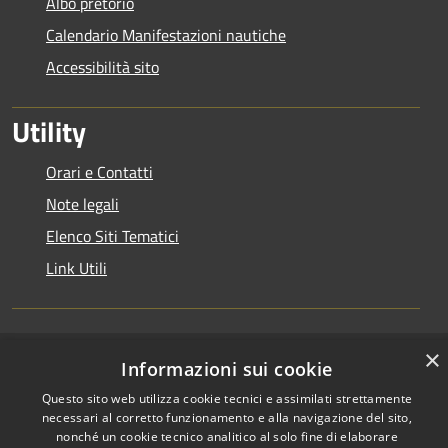
Albo pretorio
Calendario Manifestazioni nautiche
Accessibilità sito
Utility
Orari e Contatti
Note legali
Elenco Siti Tematici
Link Utili
×
RSS
Informazioni sui cookie
Copyright © 2026 • Autorità di
Accessibilità
Bacino del Lario e dei Laghi
Questo sito web utilizza cookie tecnici e assimilati strettamente
Privacy
Minori • Powered by
necessari al corretto funzionamento e alla navigazione del sito,
nonché un cookie tecnico analitico al solo fine di elaborare
Cookie
Municipium
Accesso
•