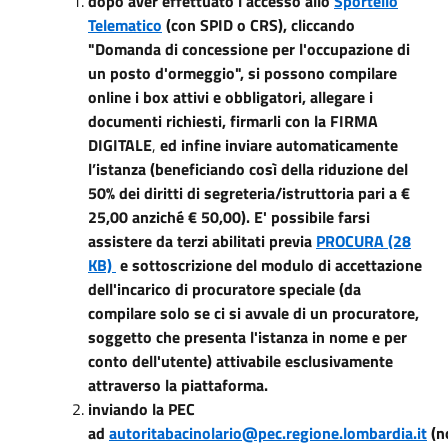
dopo aver effettuato l'accesso allo
Sportello
Telematico
(con SPID o CRS), cliccando
"Domanda di concessione per l'occupazione di
un posto d'ormeggio", si possono compilare
online i box attivi e obbligatori, allegare i
documenti richiesti, firmarli con la FIRMA
DIGITALE
,
ed infine inviare automaticamente
l’istanza (beneficiando così della riduzione del
50% dei diritti di segreteria/istruttoria pari a €
25,00 anziché € 50,00). E' possibile farsi
assistere da terzi abilitati previa
PROCURA (28
KB)
e sottoscrizione del modulo di accettazione
dell'incarico di procuratore speciale (da
compilare solo se ci si avvale di un procuratore,
soggetto che presenta l'istanza in nome e per
conto dell'utente) attivabile esclusivamente
attraverso la piattaforma.
inviando la PEC
ad
autoritabacinolario@pec.regione.lombardia.it
(n