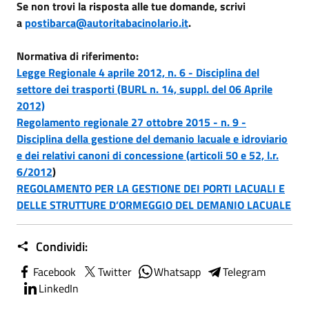
Se non trovi la risposta alle tue domande, scrivi
a
postibarca@autoritabacinolario.it
.
Normativa di riferimento:
Legge Regionale 4 aprile 2012, n. 6 - Disciplina del
settore dei trasporti (BURL n. 14, suppl. del 06 Aprile
2012)
Regolamento regionale 27 ottobre 2015 - n. 9 -
Disciplina della gestione del demanio lacuale e idroviario
e dei relativi canoni di concessione (articoli 50 e 52, l.r.
6/2012
)
REGOLAMENTO PER LA GESTIONE DEI PORTI LACUALI E
DELLE STRUTTURE D’ORMEGGIO DEL DEMANIO LACUALE
Condividi:
Facebook
Twitter
Whatsapp
Telegram
LinkedIn