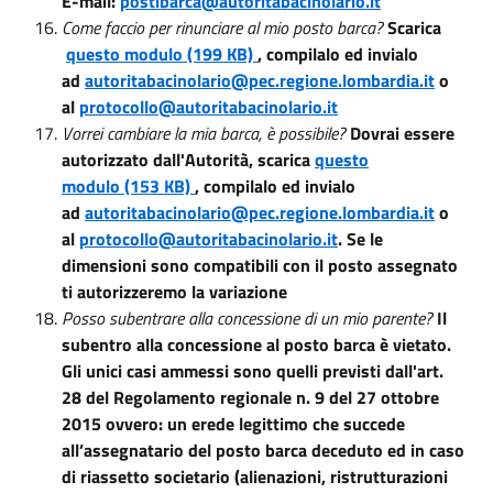
E-mail:
postibarca@autoritabacinolario.it
Come faccio per rinunciare al mio posto barca?
Scarica
questo modulo (199 KB)
, compilalo ed invialo
ad
autoritabacinolario@pec.regione.lombardia.it
o
al
protocollo@autoritabacinolario.it
Vorrei cambiare la mia barca, è possibile?
Dovrai essere
autorizzato dall'Autorità, scarica
questo
modulo (153 KB)
, compilalo ed invialo
ad
autoritabacinolario@pec.regione.lombardia.it
o
al
protocollo@autoritabacinolario.it
. Se le
dimensioni sono compatibili con il posto assegnato
ti autorizzeremo la variazione
Posso subentrare alla concessione di un mio parente?
Il
subentro alla concessione al posto barca è vietato.
Gli unici casi ammessi sono quelli previsti dall'art.
28 del Regolamento regionale n. 9 del 27 ottobre
2015 ovvero: un erede legittimo che succede
all’assegnatario del posto barca deceduto ed in caso
di riassetto societario (alienazioni, ristrutturazioni