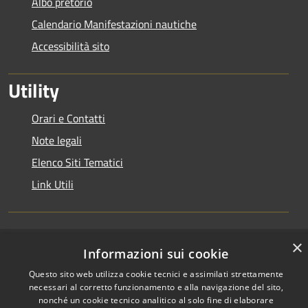
Albo pretorio
Calendario Manifestazioni nautiche
Accessibilità sito
Utility
Orari e Contatti
Note legali
Elenco Siti Tematici
Link Utili
×
RSS
Informazioni sui cookie
Copyright © 2026 • Autorità di
Accessibilità
Bacino del Lario e dei Laghi
Questo sito web utilizza cookie tecnici e assimilati strettamente
Privacy
Minori • Powered by
necessari al corretto funzionamento e alla navigazione del sito,
nonché un cookie tecnico analitico al solo fine di elaborare
Cookie
Municipium
Accesso
•