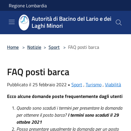
Salta al contenuto principale
Regione Lombardia
Autorità di Bacino del Lario e dei
Laghi Minori
Home
>
Notizie
>
Sport
>
FAQ posti barca
FAQ posti barca
Pubblicato il 25 febbraio 2022 •
Sport
,
Turismo
,
Viabilità
Ecco alcune domande poste frequentemente dagli utenti
Quando sono scaduti i termini per presentare la domanda
per ottenere il posto barca?
I termini sono scaduti il 29
ottobre 2021
Posso presentare ugualmente la domanda per un posto