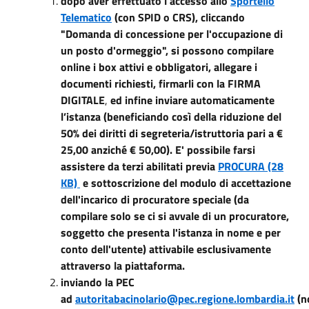
dopo aver effettuato l'accesso allo
Sportello
Telematico
(con SPID o CRS), cliccando
"Domanda di concessione per l'occupazione di
un posto d'ormeggio", si possono compilare
online i box attivi e obbligatori, allegare i
documenti richiesti, firmarli con la FIRMA
DIGITALE
,
ed infine inviare automaticamente
l’istanza (beneficiando così della riduzione del
50% dei diritti di segreteria/istruttoria pari a €
25,00 anziché € 50,00). E' possibile farsi
assistere da terzi abilitati previa
PROCURA (28
KB)
e sottoscrizione del modulo di accettazione
dell'incarico di procuratore speciale (da
compilare solo se ci si avvale di un procuratore,
soggetto che presenta l'istanza in nome e per
conto dell'utente) attivabile esclusivamente
attraverso la piattaforma.
inviando la PEC
ad
autoritabacinolario@pec.regione.lombardia.it
(n