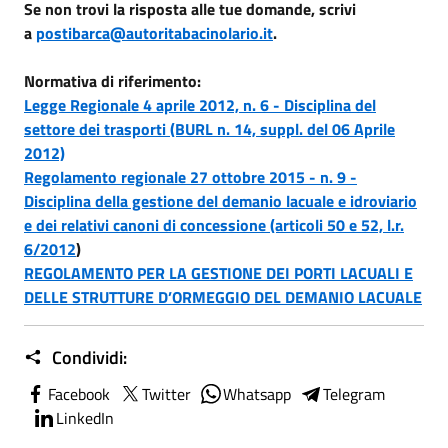
Se non trovi la risposta alle tue domande, scrivi
a
postibarca@autoritabacinolario.it
.
Normativa di riferimento:
Legge Regionale 4 aprile 2012, n. 6 - Disciplina del
settore dei trasporti (BURL n. 14, suppl. del 06 Aprile
2012)
Regolamento regionale 27 ottobre 2015 - n. 9 -
Disciplina della gestione del demanio lacuale e idroviario
e dei relativi canoni di concessione (articoli 50 e 52, l.r.
6/2012
)
REGOLAMENTO PER LA GESTIONE DEI PORTI LACUALI E
DELLE STRUTTURE D’ORMEGGIO DEL DEMANIO LACUALE
Condividi:
Facebook
Twitter
Whatsapp
Telegram
LinkedIn