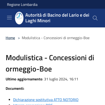
Salta al contenuto principale
Regione Lombardia
Autorità di Bacino del Lario e dei
Laghi Minori
Home
>
Modulistica - Concessioni di ormeggio-Boe
Modulistica - Concessioni di
ormeggio-Boe
Ultimo aggiornamento
: 31 luglio 2024, 16:11
Documenti:
Dichiarazione sostitutiva ATTO NOTORIO