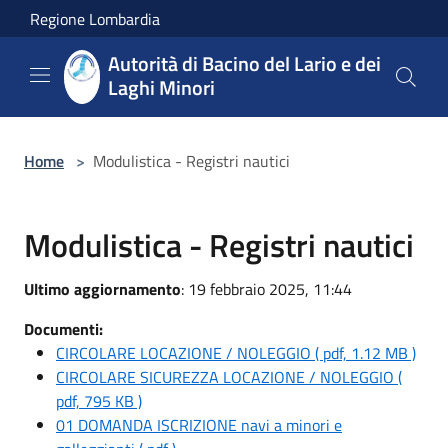
Salta al contenuto principale
Regione Lombardia
Autorità di Bacino del Lario e dei
Laghi Minori
Home
>
Modulistica - Registri nautici
Modulistica - Registri nautici
Ultimo aggiornamento
: 19 febbraio 2025, 11:44
Documenti:
CIRCOLARE LOCAZIONE / NOLEGGIO ( pdf, 1.12 MB )
CIRCOLARE SICUREZZA LOCAZIONE / NOLEGGIO (
pdf, 795 KB )
01 DOMANDA ISCRIZIONE navi a minori e