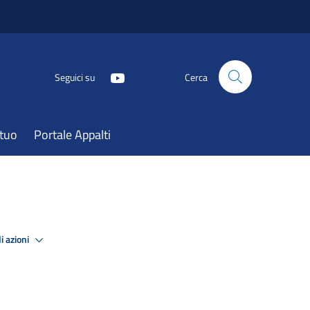
Seguici su
Cerca
atuo
Portale Appalti
i azioni