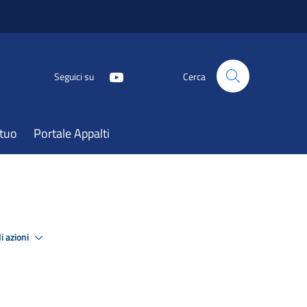
Seguici su
Cerca
atuo
Portale Appalti
i azioni