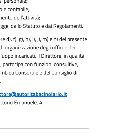
el personale;
o e contabile;
ento dell’attività;
 legge, dallo Statuto e dai Regolamenti.
e d), f), g), h), i), j), m) e n) del presente
 organizzazione degli uffici e dei
l’uopo incaricati. Il Direttore, in qualità
, partecipa con funzioni consultive,
semblea Consortile e del Consiglio di
.
ttore@autoritabacinolario.it
ittorio Emanuele, 4