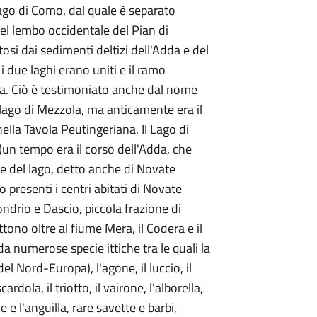
lago di Como, dal quale è separato
el lembo occidentale del Pian di
osi dai sedimenti deltizi dell'Adda e del
i due laghi erano uniti e il ramo
na. Ciò è testimoniato anche dal nome
lago di Mezzola, ma anticamente era il
la Tavola Peutingeriana. Il Lago di
un tempo era il corso dell'Adda, che
ve del lago, detto anche di Novate
presenti i centri abitati di Novate
ondrio e Dascio, piccola frazione di
tono oltre al fiume Mera, il Codera e il
da numerose specie ittiche tra le quali la
del Nord-Europa), l'agone, il luccio, il
cardola, il triotto, il vairone, l'alborella,
e e l'anguilla, rare savette e barbi,