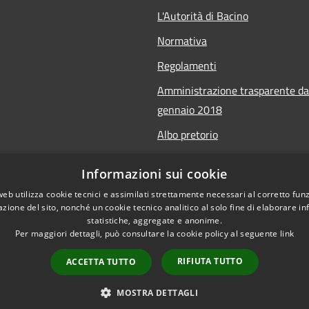
L'Autorità di Bacino
Normativa
Regolamenti
Amministrazione trasparente da
gennaio 2018
Albo pretorio
Calendario Manifestazioni nauti
Informazioni sui cookie
Accessibilità sito
web utilizza cookie tecnici e assimilati strettamente necessari al corretto fu
azione del sito, nonché un cookie tecnico analitico al solo fine di elaborare i
statistiche, aggregate e anonime.
Per maggiori dettagli, può consultare la cookie policy al seguente
link
RIFIUTA TUTTO
ACCETTA TUTTO
l sito
Copyright © 2026 • Autorità di Ba
MOSTRA DETTAGLI