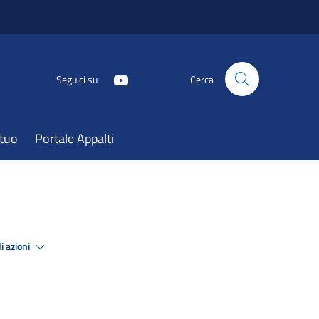
Seguici su
Cerca
atuo
Portale Appalti
i azioni