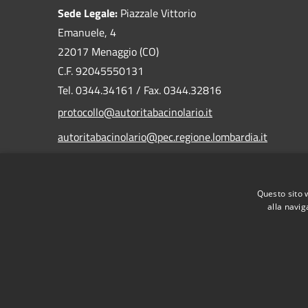
Sede Legale:
Piazzale Vittorio
Emanuele, 4
22017 Menaggio (CO)
C.F. 92045550131
Tel. 0344.34161 / Fax. 0344.32816
protocollo@autoritabacinolario.it
autoritabacinolario@pec.regione.lombardia.it
Questo sito 
alla navig
RSS
Accessibilità
Privacy
Cookie
Mappa de