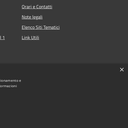
Orari e Contatti
Note legali
Elenco Siti Tematici
l 1
Link Utili
che
×
nzionamento e
nformazioni
Municipium
cino del Lario e dei Laghi Minori • Powered by
Accesso redazione
•