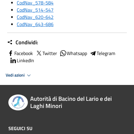
CodNav_578-584
CodNav_514-547
CodNav_620-642
CodNav_643-686
Condividi:
Facebook
Twitter
Whatsapp
Telegram
LinkedIn
Vedi azioni
Autorità di Bacino del Lario e dei
Laghi Minori
SEGUICI SU