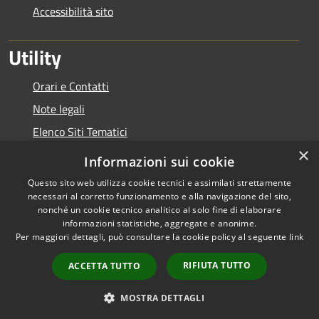
Accessibilità sito
Utility
Orari e Contatti
Note legali
Elenco Siti Tematici
×
Link Utili
Informazioni sui cookie
Questo sito web utilizza cookie tecnici e assimilati strettamente
necessari al corretto funzionamento e alla navigazione del sito,
nonché un cookie tecnico analitico al solo fine di elaborare
informazioni statistiche, aggregate e anonime.
RSS
Copyright © 2026 • Autorità di
Per maggiori dettagli, può consultare la cookie policy al seguente
link
Accessibilità
Bacino del Lario e dei Laghi
Privacy
Minori • Powered by
RIFIUTA TUTTO
ACCETTA TUTTO
Cookie
Municipium
Accesso
•
Mappa del sito
redazione
MOSTRA DETTAGLI