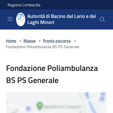
Salta al contenuto principale
Regione Lombardia
Autorità di Bacino del Lario e dei
Laghi Minori
Home
>
Mappe
>
Pronto soccorso
>
Fondazione Poliambulanza BS PS Generale
Fondazione Poliambulanza
BS PS Generale