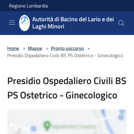
Salta al contenuto principale
Regione Lombardia
Autorità di Bacino del Lario e dei
Laghi Minori
Home
>
Mappe
>
Pronto soccorso
>
Presidio Ospedaliero Civili BS PS Ostetrico - Ginecologico
Presidio Ospedaliero Civili BS
PS Ostetrico - Ginecologico