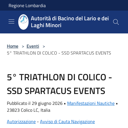
Salta al contenuto principale
Regione Lombardia
Autorità di Bacino del Lario e dei
Laghi Minori
Home
>
Eventi
>
5° TRIATHLON DI COLICO - SSD SPARTACUS EVENTS
5° TRIATHLON DI COLICO -
SSD SPARTACUS EVENTS
Pubblicato il 29 giugno 2026 •
Manifestazioni Nautiche
•
23823 Colico LC, Italia
Autorizzazione
-
Avviso di Cauta Navigazione