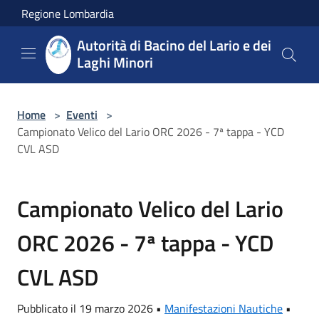
Salta al contenuto principale
Regione Lombardia
Autorità di Bacino del Lario e dei
Laghi Minori
Home
>
Eventi
>
Campionato Velico del Lario ORC 2026 - 7ª tappa - YCD
CVL ASD
Campionato Velico del Lario
ORC 2026 - 7ª tappa - YCD
CVL ASD
Pubblicato il 19 marzo 2026 •
Manifestazioni Nautiche
•