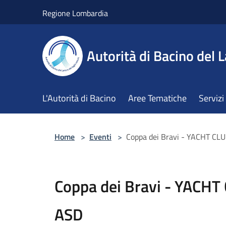
Salta al contenuto principale
Regione Lombardia
Autorità di Bacino del L
L'Autorità di Bacino
Aree Tematiche
Servizi
Home
>
Eventi
>
Coppa dei Bravi - YACHT C
Coppa dei Bravi - YACH
ASD