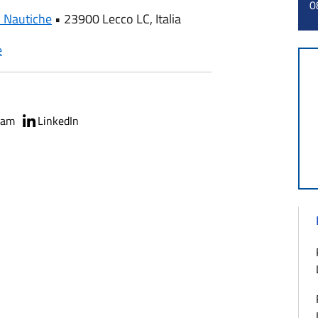
0
i Nautiche
•
23900 Lecco LC, Italia
e
ram
LinkedIn